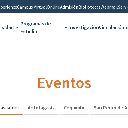
perience
Campus Virtual
Online
Admisión
Bibliotecas
Webmail
Servi
Programas de
rsidad
Investigación
Vinculación
I
Estudio
Eventos
las sedes
Antofagasta
Coquimbo
San Pedro de 