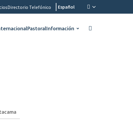
Español
cios
Directorio Telefónico
nternacional
Pastoral
Información
Atacama